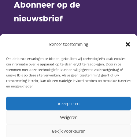
Abonneer op de
nieuwsbrief
Beheer toestemming
Om de beste ervaringen te bieden, gebruiken wij technologieën zoals cookies
om informatie over je apparaat op te slaan en/of te raadplegen. Door in te
Abonneer
stemmen met deze technologieën kunnen wij gegevens zoals surfgedrag of
unieke ID's op deze site verwerken. Als je geen toestemming geeft of uw
toestemming intrekt, kan dit een nadelige invloed hebben op bepaalde functies
en mogelijkheden.
Accepteren
© Sterkzorg 2023
Weigeren
Ontwerp: Concreet geeft vorm
Bekijk voorkeuren