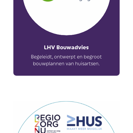
LHV Bouwadvies
Begeleidt, ontwerpt en begroot
bouwplannen van huisartsen.