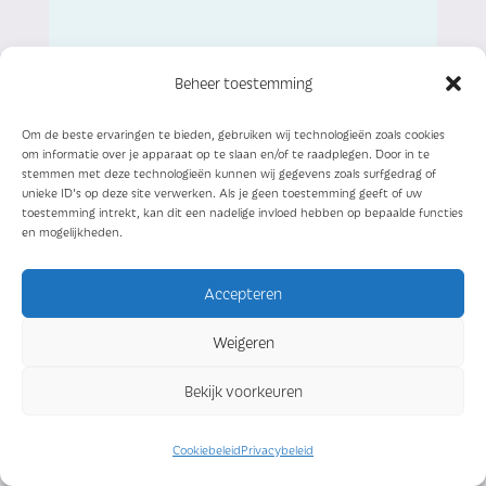
Beheer toestemming
KePa = Ketenpartners
BM = Benchmark
Om de beste ervaringen te bieden, gebruiken wij technologieën zoals cookies
KEN =
Kennisdocumenten
om informatie over je apparaat op te slaan en/of te raadplegen. Door in te
professionals
stemmen met deze technologieën kunnen wij gegevens zoals surfgedrag of
TLS = Tools en Instrumenten
unieke ID's op deze site verwerken. Als je geen toestemming geeft of uw
toestemming intrekt, kan dit een nadelige invloed hebben op bepaalde functies
en mogelijkheden.
Accepteren
VOP = Voorlichting patiënten
BPV
= Beperkte
Weigeren
gezondheidsvaardigheden
WaS = Wachtkamerscherm
Bekijk voorkeuren
DIV = Diversen
Cookiebeleid
Privacybeleid