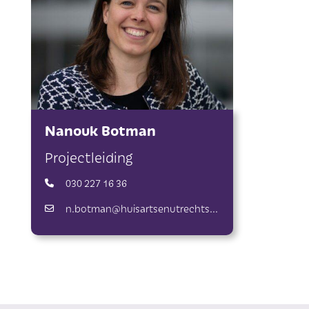
Nanouk Botman
Projectleiding
030 227 16 36
n.botman@huisartsenutrechtstad.nl