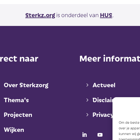
Sterkz.org
is onderdeel van
HUS
.
rect naar
Meer informat
Over Sterkzorg
Actueel
Thema's
Disclaimer
Projecten
Privacy
Om de beste e
Wijken
over je appa
kunnen wij ge
toestemming 