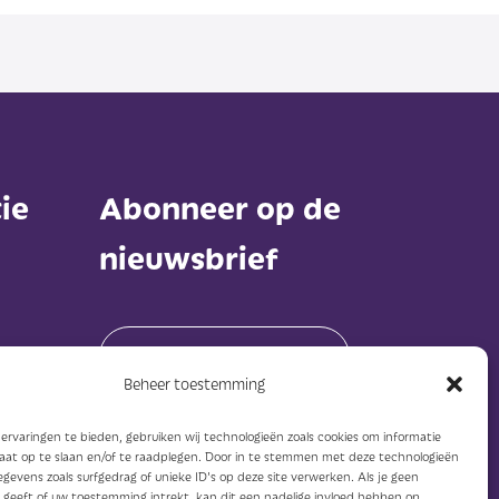
ie
Abonneer op de
nieuwsbrief
Beheer toestemming
rvaringen te bieden, gebruiken wij technologieën zoals cookies om informatie
Abonneer
raat op te slaan en/of te raadplegen. Door in te stemmen met deze technologieën
gevens zoals surfgedrag of unieke ID's op deze site verwerken. Als je geen
geeft of uw toestemming intrekt, kan dit een nadelige invloed hebben op