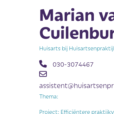
Marian v
Cuilenbu
Huisarts bij Huisartsenprakti
030-3074467
assistent@huisartsenpr
Thema:
Project: Efficiëntere praktijk