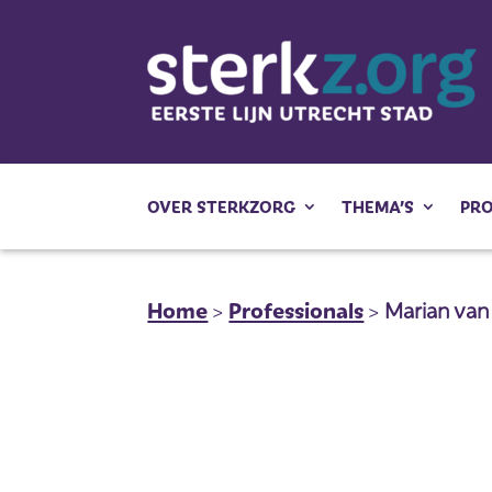
OVER STERKZORG
THEMA’S
PR
Home
>
Professionals
>
Marian van