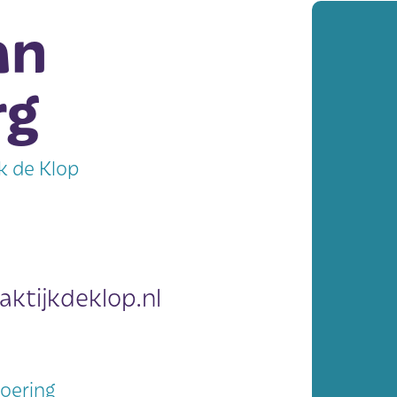
an
rg
jk de Klop
aktijkdeklop.nl
voering