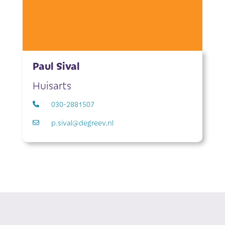
Paul Sival
Huisarts
030-2881507
p.sival@degreev.nl