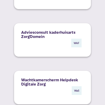
Adviesconsult kaderhuisarts
ZorgDomein
Werkafspraken 
WAF
Wachtkamerscherm Helpdesk
Digitale Zorg
WaS