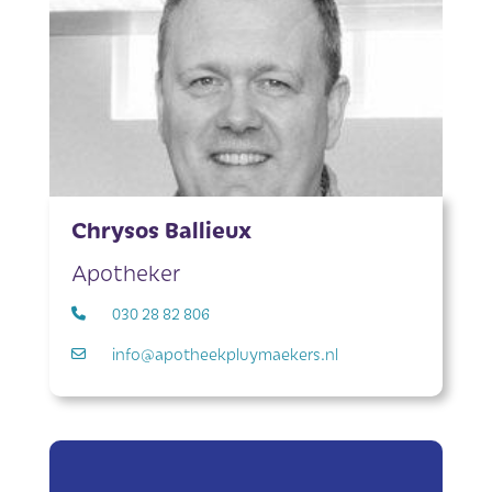
Chrysos Ballieux
Apotheker
030 28 82 806
info@apotheekpluymaekers.nl