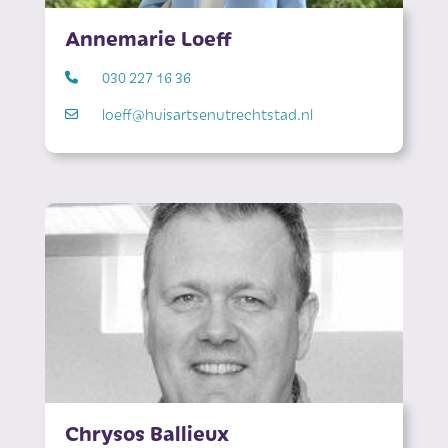
Annemarie Loeff
030 227 16 36
loeff@huisartsenutrechtstad.nl
Chrysos Ballieux