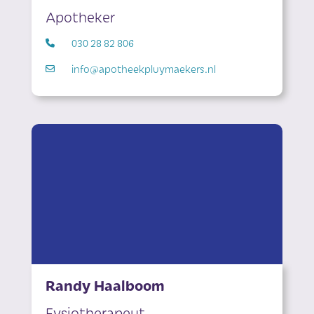
Apotheker
030 28 82 806
info@apotheekpluymaekers.nl
Randy Haalboom
Fysiotherapeut