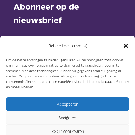
Abonneer op de
nieuwsbrief
Beheer toestemming
Om de beste ervaringen te bieden, gebruiken wij technologieën zoals cookies
om informatie over je apparaat op te slaan en/of te raadplegen. Door in te
Abonneer
stemmen met deze technologieën kunnen wij gegevens zoals surfgedrag of
unieke ID's op deze site verwerken. Als je geen toestemming geeft of uw
toestemming intrekt, kan dit een nadelige invloed hebben op bepaalde functies
en mogelijkheden.
Accepteren
© Sterkzorg 2023
Weigeren
Ontwerp: Concreet geeft vorm
Bekijk voorkeuren