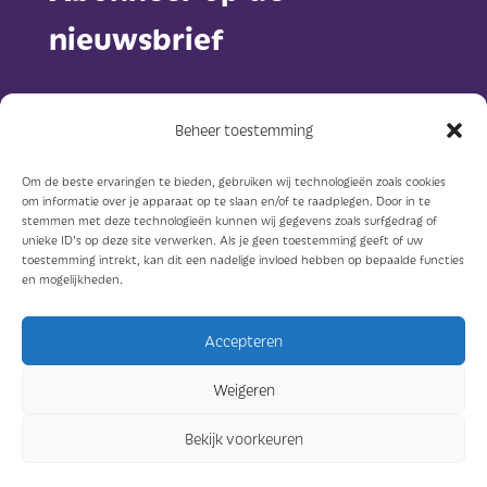
nieuwsbrief
Beheer toestemming
Om de beste ervaringen te bieden, gebruiken wij technologieën zoals cookies
om informatie over je apparaat op te slaan en/of te raadplegen. Door in te
Abonneer
stemmen met deze technologieën kunnen wij gegevens zoals surfgedrag of
unieke ID's op deze site verwerken. Als je geen toestemming geeft of uw
toestemming intrekt, kan dit een nadelige invloed hebben op bepaalde functies
en mogelijkheden.
Accepteren
© Sterkzorg 2023
Weigeren
Ontwerp: Concreet geeft vorm
Bekijk voorkeuren