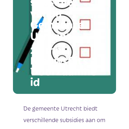
subsidie
vanuit
Gemeente
Utrecht
23 mei
|
Nieuwsflits
Duurzaamhe
id
De gemeente Utrecht biedt
verschillende subsidies aan om