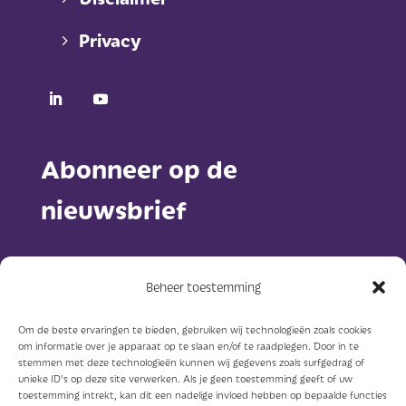
Privacy
Abonneer op de
nieuwsbrief
Beheer toestemming
Om de beste ervaringen te bieden, gebruiken wij technologieën zoals cookies
om informatie over je apparaat op te slaan en/of te raadplegen. Door in te
Abonneer
stemmen met deze technologieën kunnen wij gegevens zoals surfgedrag of
unieke ID's op deze site verwerken. Als je geen toestemming geeft of uw
toestemming intrekt, kan dit een nadelige invloed hebben op bepaalde functies