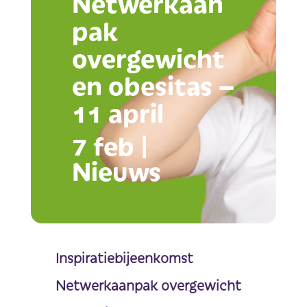
Netwerkaan
pak
overgewicht
en obesitas –
11 april
7 feb
|
Nieuws
Inspiratiebijeenkomst
Netwerkaanpak overgewicht