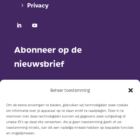
Privacy
Abonneer op de
nieuwsbrief
Beheer toestemming
Om de beste ervaringen te bieden, gebruiken wij technologieën zoals cookies
om informatie over je apparaat op te slaan en/of te raadplegen. Door in te
Abonneer
stemmen met deze technologieën kunnen wij gegevens zoals surfgedrag of
unieke ID's op deze site verwerken. Als je geen toestemming geeft of uw
toestemming intrekt, kan dit een nadelige invloed hebben op bepaalde functies
en mogelijkheden.