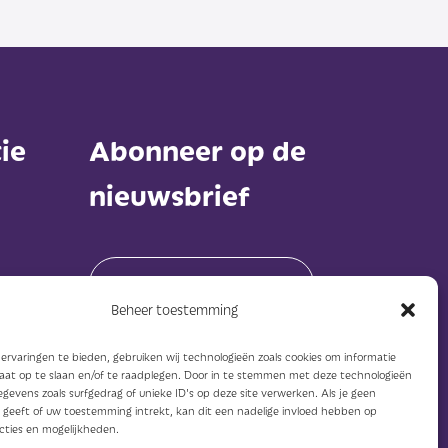
ie
Abonneer op de
nieuwsbrief
Beheer toestemming
rvaringen te bieden, gebruiken wij technologieën zoals cookies om informatie
Abonneer
raat op te slaan en/of te raadplegen. Door in te stemmen met deze technologieën
gevens zoals surfgedrag of unieke ID's op deze site verwerken. Als je geen
geeft of uw toestemming intrekt, kan dit een nadelige invloed hebben op
cties en mogelijkheden.