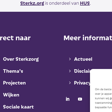
Sterkz.org
is onderdeel van
HUS
.
rect naar
Meer informat
Over Sterkzorg
Actueel
Thema's
Disclaimer
Projecten
Privacy
Om de beste e
Wijken
over je appa
kunnen wij ge
toestemming 
Sociale kaart
bepaalde fun