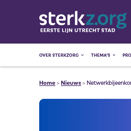
OVER STERKZORG
THEMA’S
PR
Home
>
Nieuws
>
Netwerkbijeenko