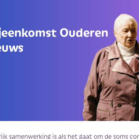
jeenkomst Ouderen
euws
jk samenwerking is als het gaat om de soms com