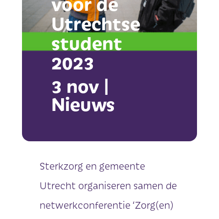
voor de
Utrechtse
student
2023
3 nov
|
Nieuws
Sterkzorg en gemeente
Utrecht organiseren samen de
netwerkconferentie ‘Zorg(en)