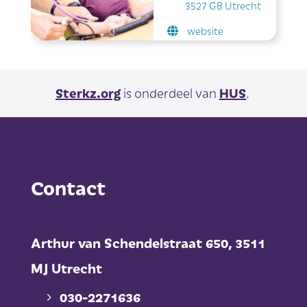
3527 GB Utrecht
website
Sterkz.org
is onderdeel van
HUS
.
Contact
Arthur van Schendelstraat 650,
3511
MJ Utrecht
030-2271636