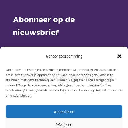
Abonneer op de
nieuwsbrief
Beheer toestemming
Om de beste ervaringen te bieden, gebruiken wij technologieën zoals cookies
om informatie over je apparaat op te slaan en/of te raadplegen. Door in te
Abonneer
stemmen met deze technologieën kunnen wij gegevens zoals surfgedrag of
unieke ID's op deze site verwerken. Als je geen toestemming geeft of uw
toestemming intrekt, kan dit een nadelige invloed hebben op bepaalde functies
en mogelijkheden.
Accepteren
© Sterkzorg 2023
Weigeren