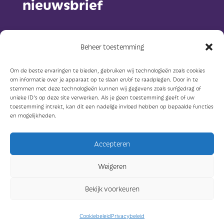
nieuwsbrief
Beheer toestemming
Om de beste ervaringen te bieden, gebruiken wij technologieën zoals cookies
om informatie over je apparaat op te slaan en/of te raadplegen. Door in te
Abonneer
stemmen met deze technologieën kunnen wij gegevens zoals surfgedrag of
unieke ID's op deze site verwerken. Als je geen toestemming geeft of uw
toestemming intrekt, kan dit een nadelige invloed hebben op bepaalde functies
en mogelijkheden.
Accepteren
© Sterkzorg 2023
Weigeren
Ontwerp: Concreet geeft vorm
Bekijk voorkeuren
Bouw: Edderkop
Cookiebeleid
Privacybeleid