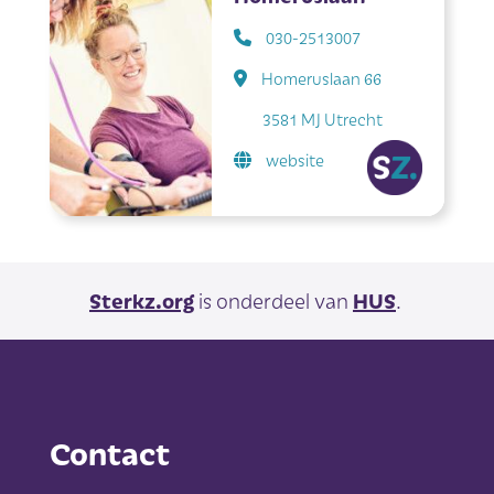
030-2513007
Homeruslaan 66
3581 MJ Utrecht
website
Sterkz.org
is onderdeel van
HUS
.
Contact