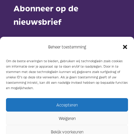
Abonneer op de
nieuwsbrief
Beheer toestemming
Om de beste ervaringen te bieden, gebruiken wij technologieën zoals cookies
om informatie over je apparaat op te slaan en/of te raadplegen. Door in te
Abonneer
stemmen met deze technologieën kunnen wij gegevens zoals surfgedrag of
unieke ID's op deze site verwerken. Als je geen toestemming geeft of uw
toestemming intrekt, kan dit een nadelige invloed hebben op bepaalde functies
en mogelijkheden.
Accepteren
© Sterkzorg 2023
Weigeren
Ontwerp: Concreet geeft vorm
Bekijk voorkeuren