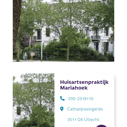
Huisartsenpraktijk
Mariahoek
030–2318110
Catharijnesingel 64
3511 GK Utrecht