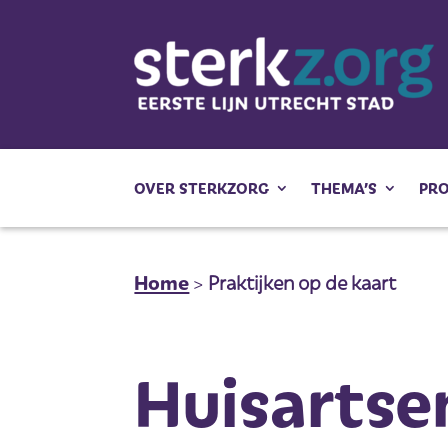
OVER STERKZORG
THEMA’S
PR
Home
>
Praktijken op de kaart
Huisartse