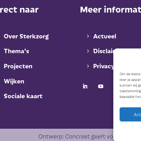
rect naar
Meer informat
Over Sterkzorg
Actueel
Thema's
Disclaimer
Projecten
Privacy
Om de beste e
Wijken
over je appa
kunnen wij ge
toestemming 
Sociale kaart
bepaalde fun
Acc
Ontwerp: Concreet geeft vorm