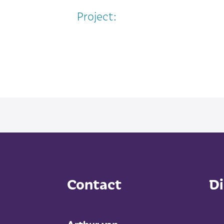
Project:
Contact
Di
Arthur van