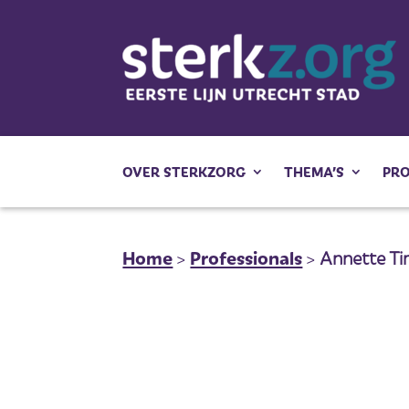
OVER STERKZORG
THEMA’S
PR
Home
>
Professionals
>
Annette T