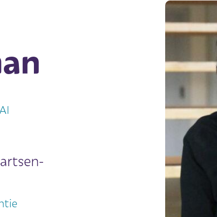
an
Al
artsen-
ntie