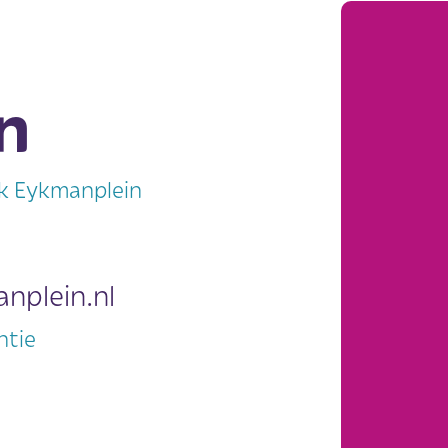
n
ijk Eykmanplein
nplein.nl
ntie