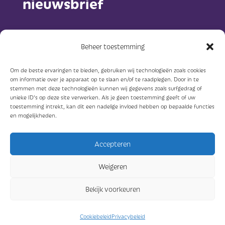
nieuwsbrief
Beheer toestemming
Om de beste ervaringen te bieden, gebruiken wij technologieën zoals cookies
om informatie over je apparaat op te slaan en/of te raadplegen. Door in te
Abonneer
stemmen met deze technologieën kunnen wij gegevens zoals surfgedrag of
unieke ID's op deze site verwerken. Als je geen toestemming geeft of uw
toestemming intrekt, kan dit een nadelige invloed hebben op bepaalde functies
en mogelijkheden.
Accepteren
© Sterkzorg 2023
Weigeren
Ontwerp: Concreet geeft vorm
Bekijk voorkeuren
Bouw: Edderkop
Cookiebeleid
Privacybeleid