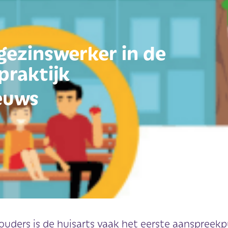
gezinswerker in de
praktijk
euws
ouders is de huisarts vaak het eerste aanspreekp