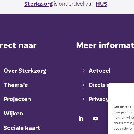
Sterkz.org
is onderdeel van
HUS
.
rect naar
Meer informat
Over Sterkzorg
Actueel
Thema's
Disclaimer
Projecten
Privacy
Om de beste e
Wijken
over je appa
kunnen wij ge
toestemming 
Sociale kaart
bepaalde fun