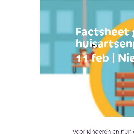
Factsheet 
huisartsen
11 feb
|
Ni
Voor kinderen en hun 