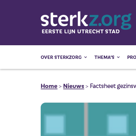
OVER STERKZORG
THEMA’S
PR
Home
>
Nieuws
>
Factsheet gezinsw