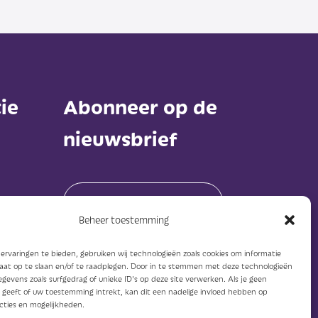
ie
Abonneer op de
nieuwsbrief
Beheer toestemming
rvaringen te bieden, gebruiken wij technologieën zoals cookies om informatie
Abonneer
raat op te slaan en/of te raadplegen. Door in te stemmen met deze technologieën
gevens zoals surfgedrag of unieke ID's op deze site verwerken. Als je geen
geeft of uw toestemming intrekt, kan dit een nadelige invloed hebben op
cties en mogelijkheden.