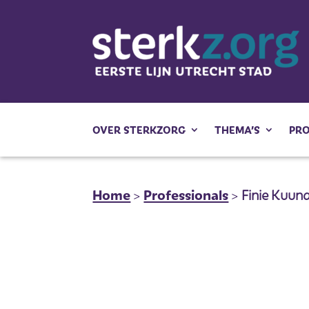
OVER STERKZORG
THEMA’S
PR
Home
>
Professionals
>
Finie Kuun