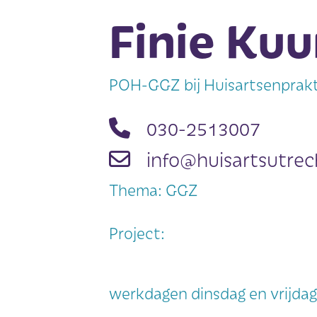
Finie Ku
POH-GGZ bij Huisartsenprak
030-2513007
info@huisartsutrec
Thema: GGZ
Project:
werkdagen dinsdag en vrijda