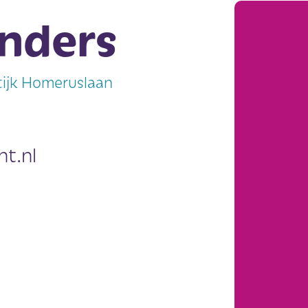
unders
tijk Homeruslaan
ht.nl
g