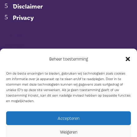
Disclaimer
Privacy
Follow
Follow
Beheer toestemming
Abonneer op de nieuwsbrief
Om de beste ervaringen te bieden, gebruiken wij technologieën zoals cookies
om informatie over je apparaat op te slaan en/of te raadplegen. Door in te
stemmen met deze technologieën kunnen wij gegevens zoals surfgedrag of
unieke ID's op deze site verwerken. Als je geen toestemming geeft of uw
E-mailadres
toestemming intrekt, kan dit een nadelige invloed hebben op bepaalde functies
en mogelijkheden.
Abonneer
Accepteren
© Sterkzorg 2023
Weigeren