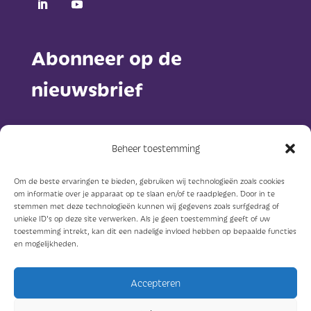
Abonneer op de
nieuwsbrief
Beheer toestemming
Om de beste ervaringen te bieden, gebruiken wij technologieën zoals cookies
om informatie over je apparaat op te slaan en/of te raadplegen. Door in te
Abonneer
stemmen met deze technologieën kunnen wij gegevens zoals surfgedrag of
unieke ID's op deze site verwerken. Als je geen toestemming geeft of uw
toestemming intrekt, kan dit een nadelige invloed hebben op bepaalde functies
en mogelijkheden.
Accepteren
© Sterkzorg 2023